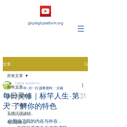
glrp@glrplatform.org
文章
所有文章
Digital Academy
所有文章
2024年9月17日
讀畢需時 7 分鐘
每日灵修｜标竿人生-第31
国度无限复兴
天 了解你的特色
十二门训练
五维沉浸读经
Rick Warren
你塑造了我的内在与外在，
每日新希望