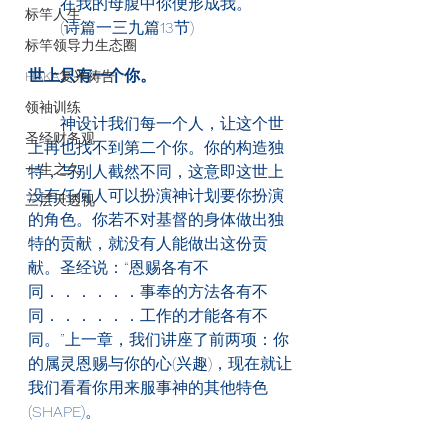
　　在我的母腹中你便形成我。
标竿人生
　　(诗篇一三九篇13节)
标竿领导力生态圈
世上只有一个你。
HAKA复兴祷告
领袖训练
　　神设计我们每一个人，让这个世
圣经财务观
上再也找不到第二个你。你的构造独
一生之久
特，与别人截然不同，这意即这世上
没有任何人可以扮演神计划要你扮演
三层天透视
的角色。你若不对基督的身体做出独
特的贡献，就没有人能做出这份贡
献。圣经说：“恩赐各有不
同．．．．．．事奉的方法各有不
同．．．．．．工作的才能各有不
同。”上一章，我们讲座了前两项：你
的属灵恩赐与你的心(兴趣)，现在就让
我们看看你用来服事神的其他特色
(SHAPE)。