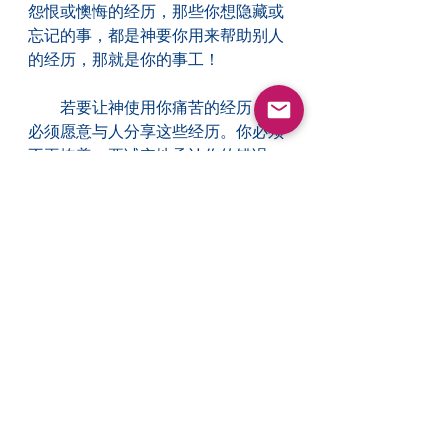
怨恨或懊悔的经历，那些你想隐藏或
忘记的事，都是神要你用来帮助别人
的经历，那就是你的事工！
　　若要让神使用你痛苦的经历，你
必须愿意与人分享这些经历。你必须
不再掩盖，要诚实地承认你的错误、
失败和恐惧，这会成为你最有效的事
工。当我们分享神的恩典如何在我们
的软弱上帮助我们时，别人往往得着
激励，这样做远胜于我们夸耀自己的
能力。
　　保罗明白这真理，所以他坦诚地
分享自己多次意志消沉的经验，他承
认说：“弟兄姊妹们，我们希望你们知
道，我们从前在亚细亚省所遭遇的患
难。那压在我们身上的担子是多么
大，多么沉重，连生存的希望都没有