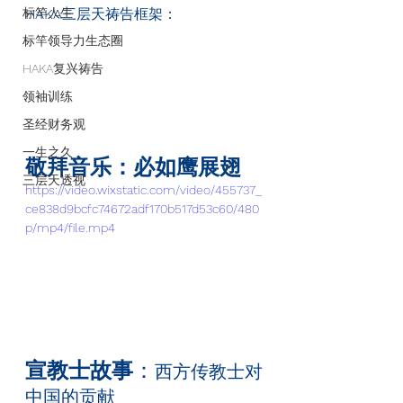
标竿人生
HAKA
三层天祷告框架：
标竿领导力生态圈
HAKA复兴祷告
领袖训练
圣经财务观
一生之久
敬拜音乐：必如鹰展翅
三层天透视
https://video.wixstatic.com/video/455737_
ce838d9bcfc74672adf170b517d53c60/480
p/mp4/file.mp4
宣教士故事
：
西方传教士对
中国的贡献