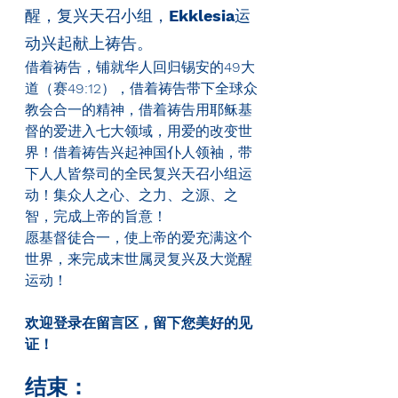
醒，复兴天召小组，
Ekklesia
运
动兴起献上祷告。
借着祷告，铺就华人回归锡安的
49
大
道（赛
49:12
），借着祷告带下全球众
教会合一的精神，借着祷告用耶稣基
督的爱进入七大领域，用爱的改变世
界！借着祷告兴起神国仆人领袖，带
下人人皆祭司的全民复兴天召小组运
动！集众人之心、之力、之源、之
智，完成上帝的旨意！
愿基督徒合一，使上帝的爱充满这个
世界，来完成末世属灵复兴及大觉醒
运动！
欢迎登录在留言区，留下您美好的见
证！
结束：