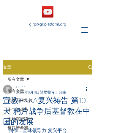
glrp@glrplatform.org
文章
所有文章
GLRP
所有文章
2022年8月11日
讀畢需時 2 分鐘
宣教HAKA复兴祷告 第10
国度无限复兴
天 鸦片战争后基督教在中
十二门训练
五维沉浸读经
国的发展
每日新希望
制作：全球领导力 复兴平台