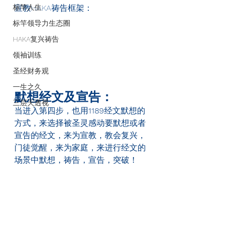
标竿人生
宣教HAKA
祷告框架：
标竿领导力生态圈
HAKA复兴祷告
领袖训练
圣经财务观
一生之久
默想经文及宣告：
三层天透视
当进入第四步，也用
1189
经文默想的
方式，来选择被圣灵感动要默想或者
宣告的经文，来为宣教，教会复兴，
门徒觉醒，来为家庭，来进行经文的
场景中默想，祷告，宣告，突破！