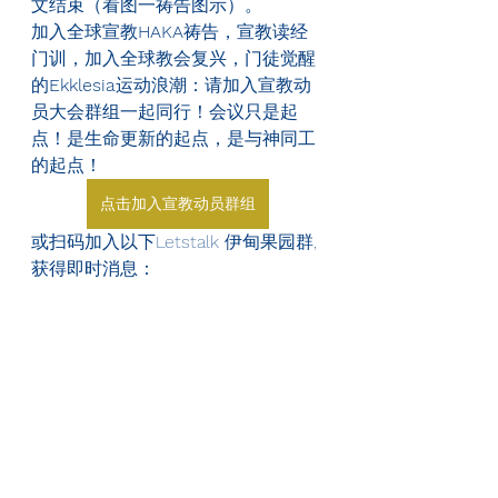
文结束（看图一祷告图示）。
加入全球宣教
HAKA
祷告，宣教读经
门训，加入全球教会复兴，门徒觉醒
的
Ekklesia
运动浪潮：请加入宣教动
员大会群组一起同行！会议只是起
点！是生命更新的起点，是与神同工
的起点！
点击加入宣教动员群组
或扫码加入以下Letstalk 伊甸果园群, 
获得即时消息：