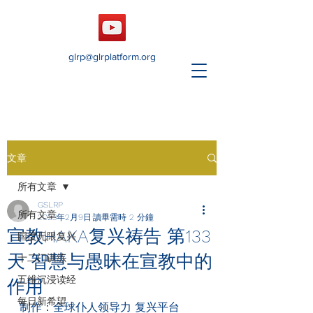
glrp@glrplatform.org
文章
所有文章
GSLRP
所有文章
2023年2月9日
讀畢需時 2 分鐘
宣教HAKA复兴祷告 第133
国度无限复兴
天 智慧与愚昧在宣教中的
十二门训练
五维沉浸读经
作用
每日新希望
制作：全球仆人领导力 复兴平台