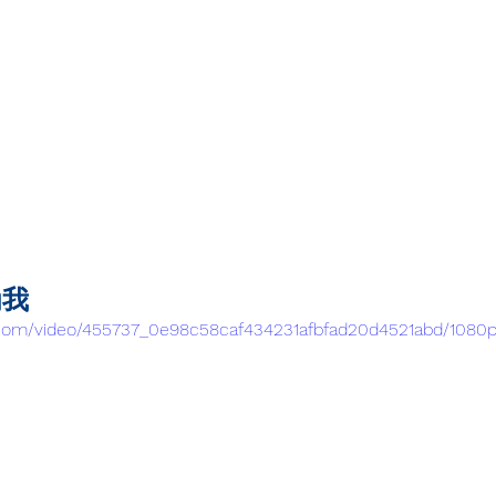
为我
ic.com/video/455737_0e98c58caf434231afbfad20d4521abd/1080