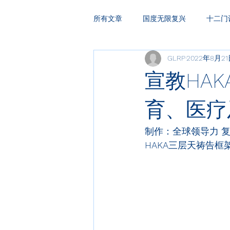
所有文章
国度无限复兴
十二门
GLRP
2022年8月2
HAKA复兴祷告
领袖训练
宣教HAK
育、医疗
制作：全球领导力 
HAKA
三层天祷告框