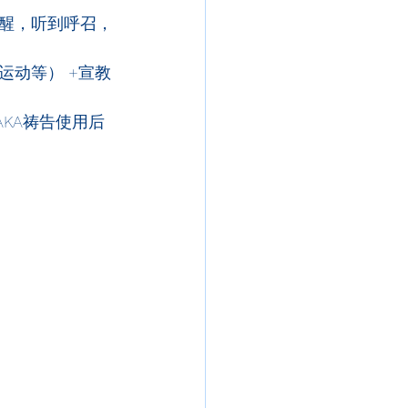
醒，听到呼召，
动等） +宣教
KA祷告使用后