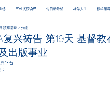
训练
五维沉浸读经
每日新希望
标竿人生
标竿领
1日
讀畢需時 2 分鐘
圣经财务观
一生之久
三层天透视
A复兴祷告 第19天 基督
及出版事业
复兴平台
架：