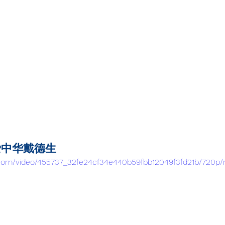
爱中华戴德生
ic.com/video/455737_32fe24cf34e440b59fbb12049f3fd21b/720p/