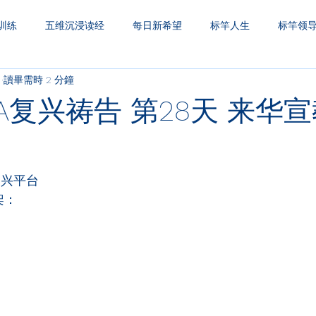
训练
五维沉浸读经
每日新希望
标竿人生
标竿领
日
讀畢需時 2 分鐘
圣经财务观
一生之久
三层天透视
A复兴祷告 第28天 来华
复兴平台
架：