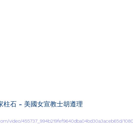
神家柱石 - 美國女宣教士胡遵理
tic.com/video/455737_994b219fef9640dba04bd30a3aceb65d/108