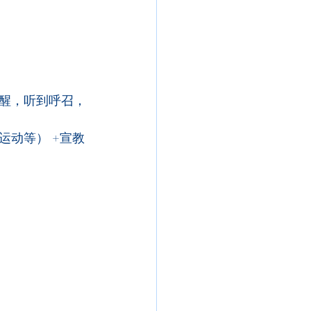
醒，听到呼召，
动等） +宣教