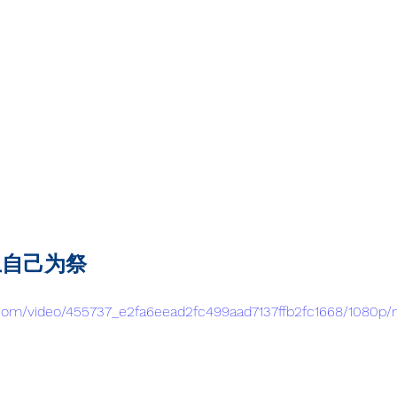
上自己为祭
ic.com/video/455737_e2fa6eead2fc499aad7137ffb2fc1668/1080p/