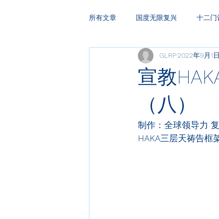
所有文章
国度无限复兴
十二门
GLRP
2022年9月1
HAKA复兴祷告
领袖训练
宣教HAK
（八）
制作：全球领导力 
HAKA
三层天祷告框