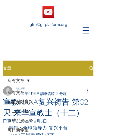
glrp@glrplatform.org
文章
所有文章
GLRP
所有文章
2022年9月5日
讀畢需時 2 分鐘
宣教HAKA复兴祷告 第32
国度无限复兴
天 来华宣教士（十二）
十二门训练
五维沉浸读经
已更新：
2022年9月5日
制作：全球领导力 复兴平台
每日新希望