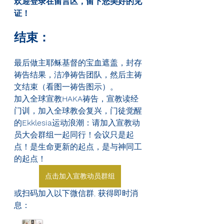
欢迎登录在留言区，留下您美好的见
证！
结束：
最后做主耶稣基督的宝血遮盖，封存
祷告结果，洁净祷告团队，然后主祷
文结束（看图一祷告图示）。
加入全球宣教
HAKA
祷告，宣教读经
门训，加入全球教会复兴，门徒觉醒
的
Ekklesia
运动浪潮：请加入宣教动
员大会群组一起同行！会议只是起
点！是生命更新的起点，是与神同工
的起点！
点击加入宣教动员群组
或扫码加入以下微信群, 获得即时消
息：