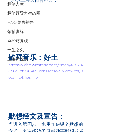
HAKA
三层天祷告框架：
标竿人生
标竿领导力生态圈
HAKA复兴祷告
领袖训练
圣经财务观
一生之久
敬拜音乐：好土
三层天透视
https://video.wixstatic.com/video/455737_
446c5bf0367e46dfbaacce9404dd20ba/36
0p/mp4/file.mp4
默想经文及宣告：
当进入第四步，也用
1189
经文默想的
方式，来选择被圣灵感动要默想或者