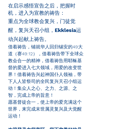
在启示感悟宣告之后，把握时
机，进入为宣教的祷告：
重点为全球教会复兴，门徒觉
醒，复兴天召小组，
Ekklesia
运
动兴起献上祷告。
借着祷告，铺就华人回归锡安的
49
大
道（赛
49:12
），借着祷告带下全球众
教会合一的精神，借着祷告用耶稣基
督的爱进入七大领域，用爱的改变世
界！借着祷告兴起神国仆人领袖，带
下人人皆祭司的全民复兴天召小组运
动！集众人之心、之力、之源、之
智，完成上帝的旨意！
愿基督徒合一，使上帝的爱充满这个
世界，来完成末世属灵复兴及大觉醒
运动！