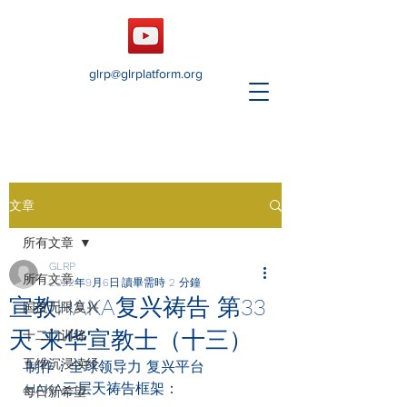
glrp@glrplatform.org
文章
所有文章
GLRP
所有文章
2022年9月6日
讀畢需時 2 分鐘
宣教HAKA复兴祷告 第33
国度无限复兴
天 来华宣教士（十三）
十二门训练
五维沉浸读经
制作：全球领导力 复兴平台
HAKA
三层天祷告框架：
每日新希望