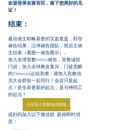
欢迎登录在留言区，留下您美好的见
证！
结束：
最后做主耶稣基督的宝血遮盖，封存
祷告结果，洁净祷告团队，然后主祷
文结束（看图一祷告图示）。
加入全球宣教
HAKA
祷告，宣教读经
门训，加入全球教会复兴，门徒觉醒
的
Ekklesia
运动浪潮：请加入宣教动
员大会群组一起同行！会议只是起
点！是生命更新的起点，是与神同工
的起点！
点击加入宣教动员群组
或扫码加入以下微信群, 获得即时消
息：