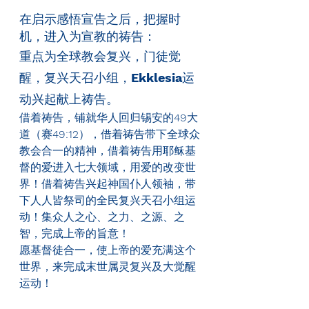
在启示感悟宣告之后，把握时
机，进入为宣教的祷告：
重点为全球教会复兴，门徒觉
醒，复兴天召小组，
Ekklesia
运
动兴起献上祷告。
借着祷告，铺就华人回归锡安的
49
大
道（赛
49:12
），借着祷告带下全球众
教会合一的精神，借着祷告用耶稣基
督的爱进入七大领域，用爱的改变世
界！借着祷告兴起神国仆人领袖，带
下人人皆祭司的全民复兴天召小组运
动！集众人之心、之力、之源、之
智，完成上帝的旨意！
愿基督徒合一，使上帝的爱充满这个
世界，来完成末世属灵复兴及大觉醒
运动！