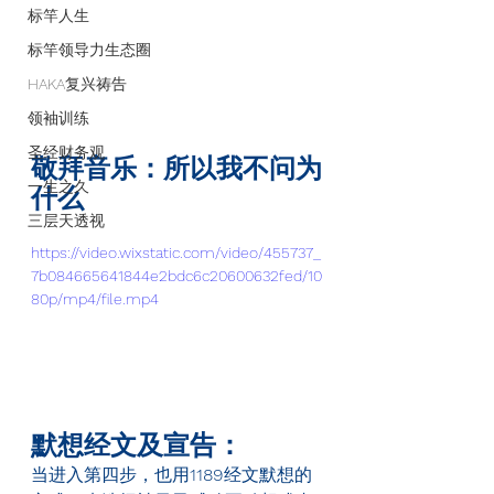
标竿人生
标竿领导力生态圈
HAKA复兴祷告
领袖训练
圣经财务观
敬拜音乐：所以我不问为
一生之久
什么
三层天透视
https://video.wixstatic.com/video/455737_
7b084665641844e2bdc6c20600632fed/10
80p/mp4/file.mp4
默想经文及宣告：
当进入第四步，也用
1189
经文默想的