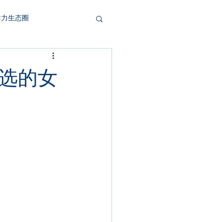
导力生态圈
拣选的女