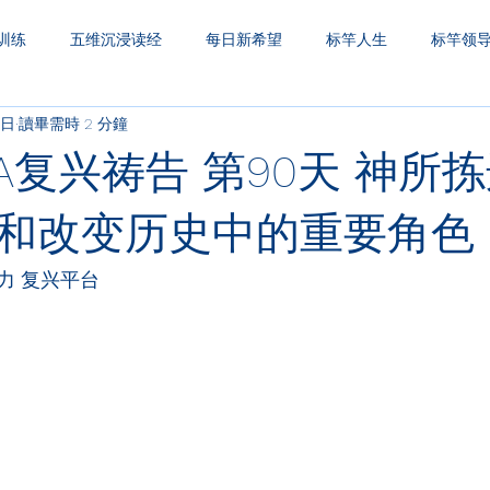
训练
五维沉浸读经
每日新希望
标竿人生
标竿领
3日
讀畢需時 2 分鐘
圣经财务观
一生之久
三层天透视
A复兴祷告 第90天 神所
和改变历史中的重要角色
力 复兴平台
：