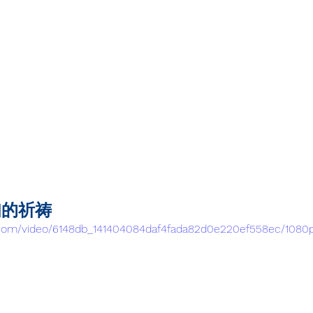
妇的祈祷
ic.com/video/6148db_141404084daf4fada82d0e220ef558ec/1080