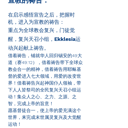
宣教的祷告：
在启示感悟宣告之后，把握时
机，进入为宣教的祷告：
重点为全球教会复兴，门徒觉
醒，复兴天召小组，
Ekklesia
运
动兴起献上祷告。
借着祷告，铺就华人回归锡安的
49
大
道（赛
49:12
），借着祷告带下全球众
教会合一的精神，借着祷告用耶稣基
督的爱进入七大领域，用爱的改变世
界！借着祷告兴起神国仆人领袖，带
下人人皆祭司的全民复兴天召小组运
动！集众人之心、之力、之源、之
智，完成上帝的旨意！
愿基督徒合一，使上帝的爱充满这个
世界，来完成末世属灵复兴及大觉醒
运动！