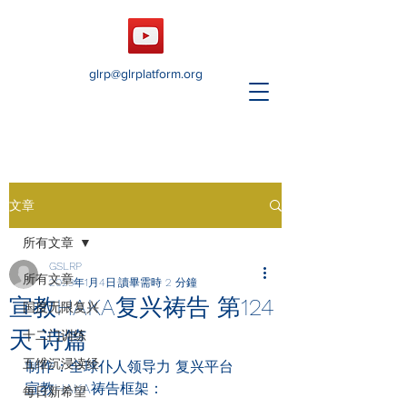
glrp@glrplatform.org
文章
所有文章
GSLRP
所有文章
2023年1月4日
讀畢需時 2 分鐘
宣教HAKA复兴祷告 第124
国度无限复兴
天 诗篇
十二门训练
五维沉浸读经
制作：全球仆人领导力 复兴平台
宣教HAKA
祷告框架：
每日新希望