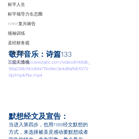
标竿人生
标竿领导力生态圈
HAKA复兴祷告
领袖训练
圣经财务观
一生之久
敬拜音乐：诗篇133
三层天透视
https://video.wixstatic.com/video/6148db_
99a234b7dcc84a77bc8ec3e4d8afb610/72
0p/mp4/file.mp4
默想经文及宣告：
当进入第四步，也用
1189
经文默想的
方式，来选择被圣灵感动要默想或者