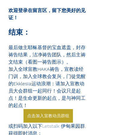
欢迎登录在留言区，留下您美好的见
证！
结束：
最后做主耶稣基督的宝血遮盖，封存
祷告结果，洁净祷告团队，然后主祷
文结束（看图一祷告图示）。
加入全球宣教
HAKA
祷告，宣教读经
门训，加入全球教会复兴，门徒觉醒
的
Ekklesia
运动浪潮：请加入宣教动
员大会群组一起同行！会议只是起
点！是生命更新的起点，是与神同工
的起点！
点击加入宣教动员群组
或扫码加入以下Letstalk 伊甸果园群, 
获得即时消息：