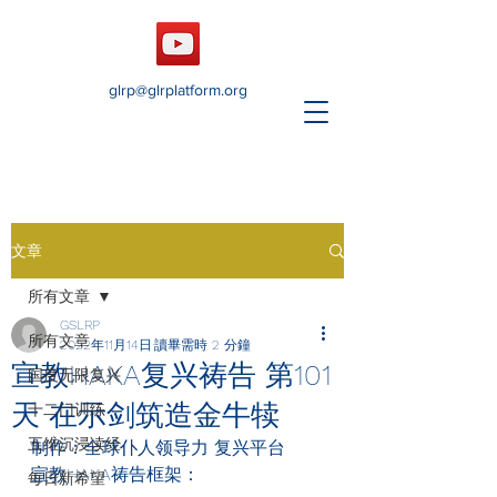
glrp@glrplatform.org
文章
所有文章
GSLRP
所有文章
2022年11月14日
讀畢需時 2 分鐘
宣教HAKA复兴祷告 第101
国度无限复兴
天 在示剑筑造金牛犊
十二门训练
五维沉浸读经
制作：全球仆人领导力 复兴平台
宣教HAKA
祷告框架：
每日新希望