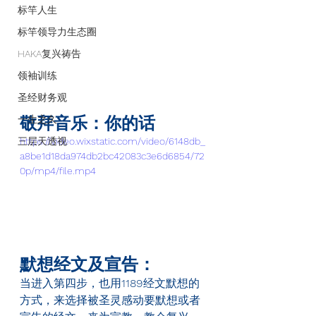
标竿人生
标竿领导力生态圈
HAKA复兴祷告
领袖训练
圣经财务观
一生之久
敬拜音乐：你的话
三层天透视
https://video.wixstatic.com/video/6148db_
a8be1d18da974db2bc42083c3e6d6854/72
0p/mp4/file.mp4
默想经文及宣告：
当进入第四步，也用
1189
经文默想的
方式，来选择被圣灵感动要默想或者