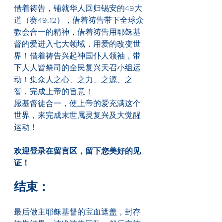
借着祷告，铺就华人回归锡安的
49
大
道（赛
49:12
），借着祷告带下全球众
教会合一的精神，借着祷告用耶稣基
督的爱进入七大领域，用爱的改变世
界！借着祷告兴起神国仆人领袖，带
下人人皆祭司的全民复兴天召小组运
动！集众人之心、之力、之源、之
智，完成上帝的旨意！
愿基督徒合一，使上帝的爱充满这个
世界，来完成末世属灵复兴及大觉醒
运动！
欢迎登录在留言区，留下您美好的见
证！
结束：
最后做主耶稣基督的宝血遮盖，封存