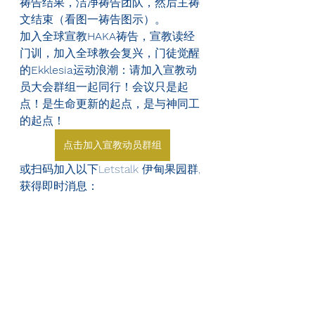
祷告结果，洁净祷告团队，然后主祷
文结束（看图一祷告图示）。
加入全球宣教
HAKA
祷告，宣教读经
门训，加入全球教会复兴，门徒觉醒
的
Ekklesia
运动浪潮：请加入宣教动
员大会群组一起同行！会议只是起
点！是生命更新的起点，是与神同工
的起点！
点击加入宣教动员群组
或扫码加入以下Letstalk 伊甸果园群, 
获得即时消息：