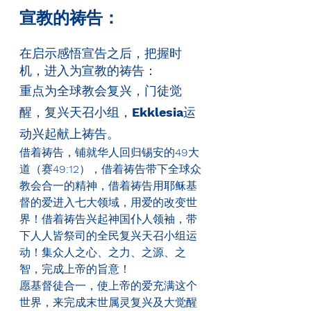
宣教的祷告：
在启示感悟宣告之后，把握时
机，进入为宣教的祷告：
重点为全球教会复兴，门徒觉
醒，复兴天召小组，
Ekklesia
运
动兴起献上祷告。
借着祷告，铺就华人回归锡安的
49
大
道（赛
49:12
），借着祷告带下全球众
教会合一的精神，借着祷告用耶稣基
督的爱进入七大领域，用爱的改变世
界！借着祷告兴起神国仆人领袖，带
下人人皆祭司的全民复兴天召小组运
动！集众人之心、之力、之源、之
智，完成上帝的旨意！
愿基督徒合一，使上帝的爱充满这个
世界，来完成末世属灵复兴及大觉醒