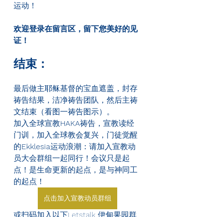
运动！
欢迎登录在留言区，留下您美好的见
证！
结束：
最后做主耶稣基督的宝血遮盖，封存
祷告结果，洁净祷告团队，然后主祷
文结束（看图一祷告图示）。
加入全球宣教
HAKA
祷告，宣教读经
门训，加入全球教会复兴，门徒觉醒
的
Ekklesia
运动浪潮：请加入宣教动
员大会群组一起同行！会议只是起
点！是生命更新的起点，是与神同工
的起点！
点击加入宣教动员群组
或扫码加入以下Letstalk 伊甸果园群, 