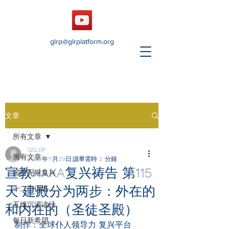
glrp@glrplatform.org
文章
所有文章
GSLRP
所有文章
2022年11月29日
讀畢需時 2 分鐘
宣教HAKA复兴祷告 第115
国度无限复兴
天 建殿分为两步：外在的
十二门训练
五维沉浸读经
和内在的（圣徒圣殿）
每日新希望
制作：全球仆人领导力 复兴平台