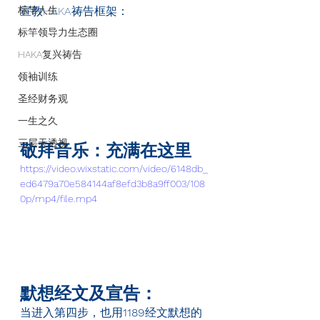
标竿人生
宣教HAKA
祷告框架：
标竿领导力生态圈
HAKA复兴祷告
领袖训练
圣经财务观
一生之久
三层天透视
敬拜音乐：充满在这里
https://video.wixstatic.com/video/6148db_
ed6479a70e584144af8efd3b8a9ff003/108
0p/mp4/file.mp4
默想经文及宣告：
当进入第四步，也用
1189
经文默想的