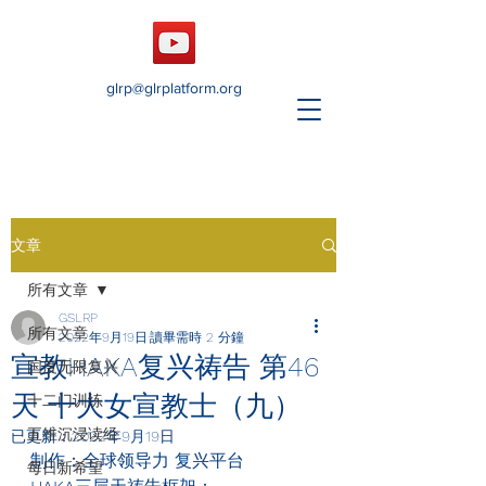
glrp@glrplatform.org
文章
所有文章
GSLRP
所有文章
2022年9月19日
讀畢需時 2 分鐘
宣教HAKA复兴祷告 第46
国度无限复兴
天 十大女宣教士（九）
十二门训练
五维沉浸读经
已更新：
2022年9月19日
制作：全球领导力 复兴平台
每日新希望