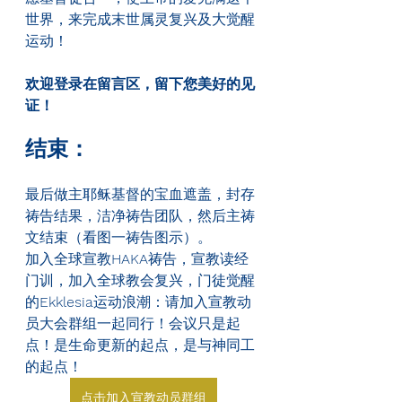
世界，来完成末世属灵复兴及大觉醒
运动！
欢迎登录在留言区，留下您美好的见
证！
结束：
最后做主耶稣基督的宝血遮盖，封存
祷告结果，洁净祷告团队，然后主祷
文结束（看图一祷告图示）。
加入全球宣教
HAKA
祷告，宣教读经
门训，加入全球教会复兴，门徒觉醒
的
Ekklesia
运动浪潮：请加入宣教动
员大会群组一起同行！会议只是起
点！是生命更新的起点，是与神同工
的起点！
点击加入宣教动员群组