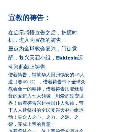
宣教的祷告：
在启示感悟宣告之后，把握时
机，进入为宣教的祷告：
重点为全球教会复兴，门徒觉
醒，复兴天召小组，
Ekklesia
运
动兴起献上祷告。
借着祷告，铺就华人回归锡安的
49
大
道（赛
49:12
），借着祷告带下全球众
教会合一的精神，借着祷告用耶稣基
督的爱进入七大领域，用爱的改变世
界！借着祷告兴起神国仆人领袖，带
下人人皆祭司的全民复兴天召小组运
动！集众人之心、之力、之源、之
智，完成上帝的旨意！
愿基督徒合一，使上帝的爱充满这个