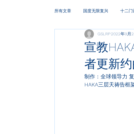
所有文章
国度无限复兴
十二门
GSLRP
2022年9月
HAKA复兴祷告
领袖训练
宣教HAK
者更新约
制作：全球领导力 
HAKA
三层天祷告框