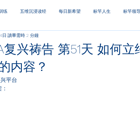
训练
五维沉浸读经
每日新希望
标竿人生
标竿领
24日
讀畢需時 2 分鐘
圣经财务观
一生之久
三层天透视
A复兴祷告 第51天 如何
的内容？
复兴平台
架：