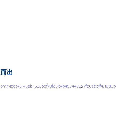
茧而出
ic.com/video/6148db_583bcf78fd8b4b458446927fe6abb1f4/1080