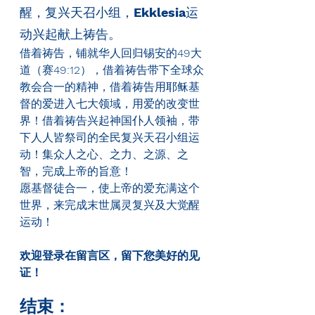
醒，复兴天召小组，
Ekklesia
运
动兴起献上祷告。
借着祷告，铺就华人回归锡安的
49
大
道（赛
49:12
），借着祷告带下全球众
教会合一的精神，借着祷告用耶稣基
督的爱进入七大领域，用爱的改变世
界！借着祷告兴起神国仆人领袖，带
下人人皆祭司的全民复兴天召小组运
动！集众人之心、之力、之源、之
智，完成上帝的旨意！
愿基督徒合一，使上帝的爱充满这个
世界，来完成末世属灵复兴及大觉醒
运动！
欢迎登录在留言区，留下您美好的见
证！
结束：