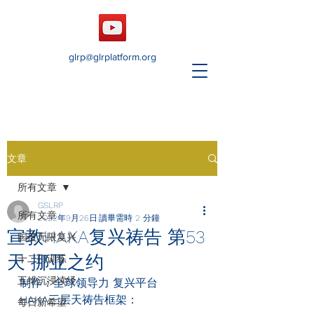
glrp@glrplatform.org
文章
所有文章
GSLRP
所有文章
2022年9月26日
讀畢需時 2 分鐘
宣教HAKA复兴祷告 第53
国度无限复兴
天 挪亚之约
十二门训练
五维沉浸读经
制作：全球领导力 复兴平台
HAKA
三层天祷告框架：
每日新希望