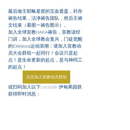
最后做主耶稣基督的宝血遮盖，封存
祷告结果，洁净祷告团队，然后主祷
文结束（看图一祷告图示）。
加入全球宣教
HAKA
祷告，宣教读经
门训，加入全球教会复兴，门徒觉醒
的
Ekklesia
运动浪潮：请加入宣教动
员大会群组一起同行！会议只是起
点！是生命更新的起点，是与神同工
的起点！
点击加入宣教动员群组
或扫码加入以下Letstalk 伊甸果园群, 
获得即时消息：