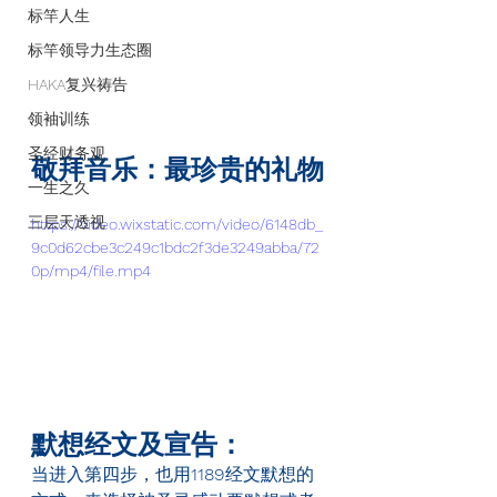
标竿人生
标竿领导力生态圈
HAKA复兴祷告
领袖训练
圣经财务观
敬拜音乐：最珍贵的礼物
一生之久
三层天透视
https://video.wixstatic.com/video/6148db_
9c0d62cbe3c249c1bdc2f3de3249abba/72
0p/mp4/file.mp4
默想经文及宣告：
当进入第四步，也用
1189
经文默想的