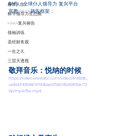
制作：全球仆人领导力 复兴平台
标竿人生
宣教HAKA祷告框架：
标竿领导力生态圈
HAKA复兴祷告
领袖训练
圣经财务观
一生之久
三层天透视
敬拜音乐：悦纳的时候
https://video.wixstatic.com/video/6148db_
ce8ebf49b8614193baed7b604b4981be/72
0p/mp4/file.mp4