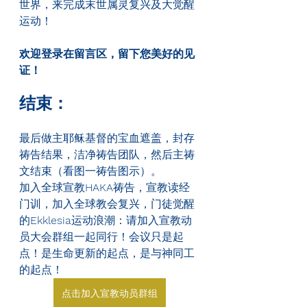
世界，来完成末世属灵复兴及大觉醒
运动！
欢迎登录在留言区，留下您美好的见
证！
结束：
最后做主耶稣基督的宝血遮盖，封存
祷告结果，洁净祷告团队，然后主祷
文结束（看图一祷告图示）。
加入全球宣教
HAKA
祷告，宣教读经
门训，加入全球教会复兴，门徒觉醒
的
Ekklesia
运动浪潮：请加入宣教动
员大会群组一起同行！会议只是起
点！是生命更新的起点，是与神同工
的起点！
点击加入宣教动员群组