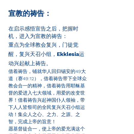
宣教的祷告：
在启示感悟宣告之后，把握时
机，进入为宣教的祷告：
重点为全球教会复兴，门徒觉
醒，复兴天召小组，
Ekklesia
运
动兴起献上祷告。
借着祷告，铺就华人回归锡安的
49
大
道（赛
49:12
），借着祷告带下全球众
教会合一的精神，借着祷告用耶稣基
督的爱进入七大领域，用爱的改变世
界！借着祷告兴起神国仆人领袖，带
下人人皆祭司的全民复兴天召小组运
动！集众人之心、之力、之源、之
智，完成上帝的旨意！
愿基督徒合一，使上帝的爱充满这个