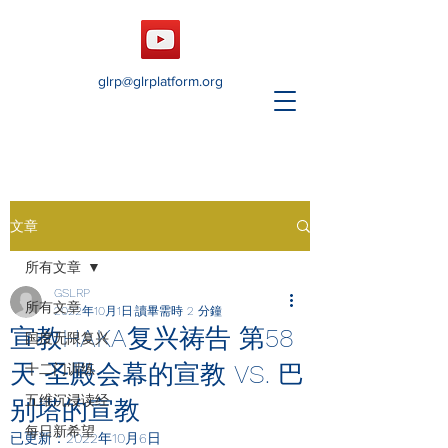
glrp@glrplatform.org
文章
所有文章
GSLRP
所有文章
2022年10月1日
讀畢需時 2 分鐘
宣教HAKA复兴祷告 第58
国度无限复兴
天 圣殿会幕的宣教 VS. 巴
十二门训练
五维沉浸读经
别塔的宣教
每日新希望
已更新：
2022年10月6日