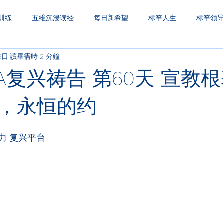
训练
五维沉浸读经
每日新希望
标竿人生
标竿领
3日
讀畢需時 2 分鐘
圣经财务观
一生之久
三层天透视
A复兴祷告 第60天 宣教
，永恒的约
力 复兴平台
：