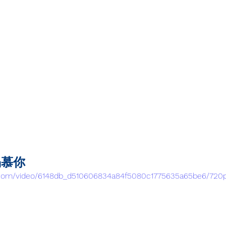
渴慕你
tic.com/video/6148db_d510606834a84f5080c1775635a65be6/720