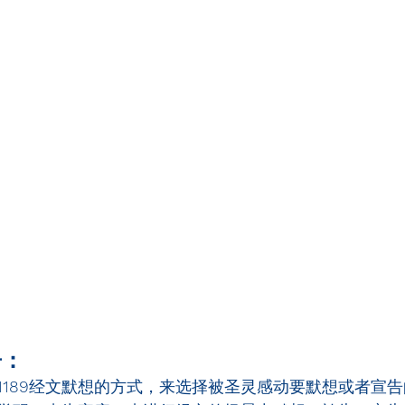
告：
1189
经文默想的方式，来选择被圣灵感动要默想或者宣告