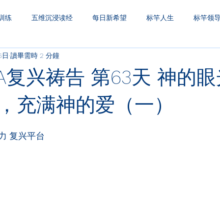
训练
五维沉浸读经
每日新希望
标竿人生
标竿领
6日
讀畢需時 2 分鐘
圣经财务观
一生之久
三层天透视
A复兴祷告 第63天 神的
，充满神的爱（一）
力 复兴平台
：