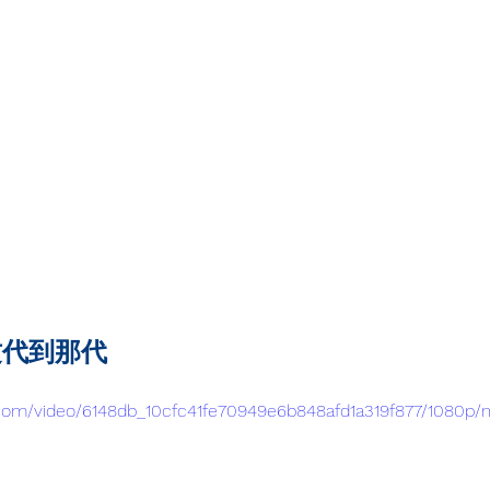
这代到那代
ic.com/video/6148db_10cfc41fe70949e6b848afd1a319f877/1080p/