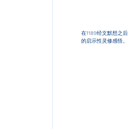
在
1189
经文默想之后
的启示性灵修感悟。