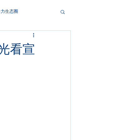
导力生态圈
眼光看宣