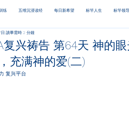
训练
五维沉浸读经
每日新希望
标竿人生
标竿领
7日
讀畢需時 2 分鐘
圣经财务观
一生之久
三层天透视
A复兴祷告 第64天 神的
，充满神的爱(二)
力 复兴平台
：