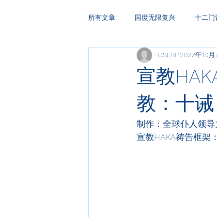
所有文章
国度无限复兴
十二门
GSLRP
2022年10月
HAKA复兴祷告
领袖训练
宣教HAK
教：十诫
制作：全球仆人领导
宣教HAKA
祷告框架