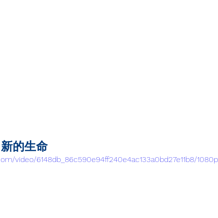
向新的生命
ic.com/video/6148db_86c590e94ff240e4ac133a0bd27e11b8/1080