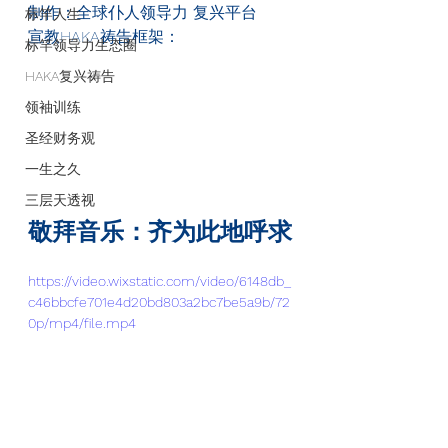
制作：全球仆人领导力 复兴平台
标竿人生
宣教HAKA
祷告框架：
标竿领导力生态圈
HAKA复兴祷告
领袖训练
圣经财务观
一生之久
三层天透视
敬拜音乐：齐为此地呼求
https://video.wixstatic.com/video/6148db_
c46bbcfe701e4d20bd803a2bc7be5a9b/72
0p/mp4/file.mp4