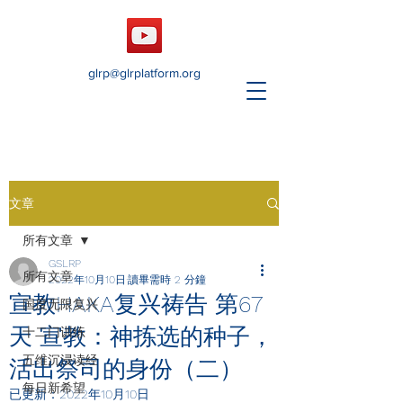
glrp@glrplatform.org
文章
所有文章
GSLRP
所有文章
2022年10月10日
讀畢需時 2 分鐘
宣教HAKA复兴祷告 第67
国度无限复兴
天 宣教：神拣选的种子，
十二门训练
五维沉浸读经
活出祭司的身份（二）
每日新希望
已更新：
2022年10月10日