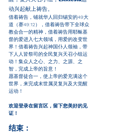
动兴起献上祷告。
借着祷告，铺就华人回归锡安的
49
大
道（赛
49:12
），借着祷告带下全球众
教会合一的精神，借着祷告用耶稣基
督的爱进入七大领域，用爱的改变世
界！借着祷告兴起神国仆人领袖，带
下人人皆祭司的全民复兴天召小组运
动！集众人之心、之力、之源、之
智，完成上帝的旨意！
愿基督徒合一，使上帝的爱充满这个
世界，来完成末世属灵复兴及大觉醒
运动！
欢迎登录在留言区，留下您美好的见
证！
结束：