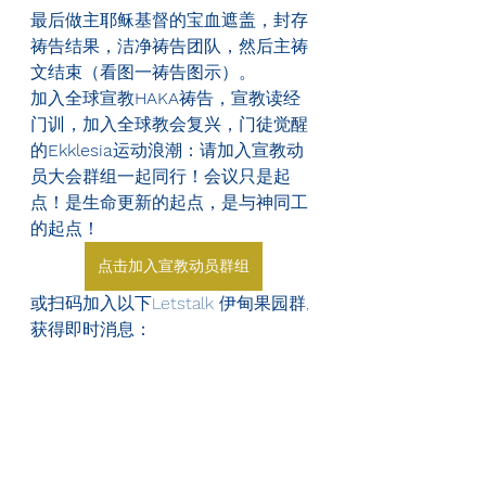
最后做主耶稣基督的宝血遮盖，封存
祷告结果，洁净祷告团队，然后主祷
文结束（看图一祷告图示）。
加入全球宣教
HAKA
祷告，宣教读经
门训，加入全球教会复兴，门徒觉醒
的
Ekklesia
运动浪潮：请加入宣教动
员大会群组一起同行！会议只是起
点！是生命更新的起点，是与神同工
的起点！
点击加入宣教动员群组
或扫码加入以下Letstalk 伊甸果园群, 
获得即时消息：