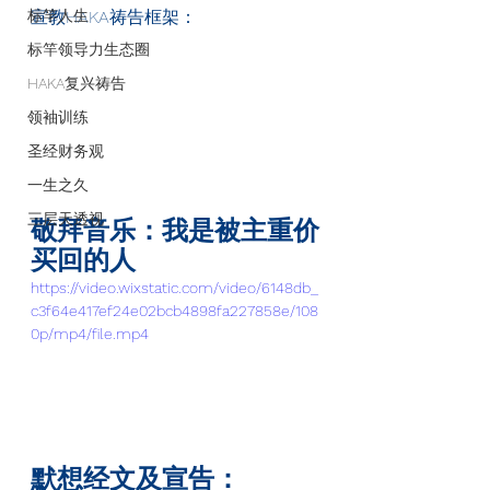
标竿人生
宣教HAKA
祷告框架：
标竿领导力生态圈
HAKA复兴祷告
领袖训练
圣经财务观
一生之久
三层天透视
敬拜音乐：我是被主重价
买回的人
https://video.wixstatic.com/video/6148db_
c3f64e417ef24e02bcb4898fa227858e/108
0p/mp4/file.mp4
默想经文及宣告：