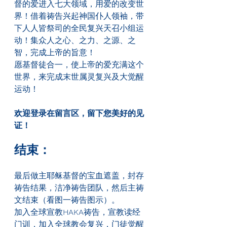
督的爱进入七大领域，用爱的改变世
界！借着祷告兴起神国仆人领袖，带
下人人皆祭司的全民复兴天召小组运
动！集众人之心、之力、之源、之
智，完成上帝的旨意！
愿基督徒合一，使上帝的爱充满这个
世界，来完成末世属灵复兴及大觉醒
运动！
欢迎登录在留言区，留下您美好的见
证！
结束：
最后做主耶稣基督的宝血遮盖，封存
祷告结果，洁净祷告团队，然后主祷
文结束（看图一祷告图示）。
加入全球宣教
HAKA
祷告，宣教读经
门训，加入全球教会复兴，门徒觉醒