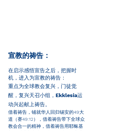
宣教的祷告：
在启示感悟宣告之后，把握时
机，进入为宣教的祷告：
重点为全球教会复兴，门徒觉
醒，复兴天召小组，
Ekklesia
运
动兴起献上祷告。
借着祷告，铺就华人回归锡安的
49
大
道（赛
49:12
），借着祷告带下全球众
教会合一的精神，借着祷告用耶稣基