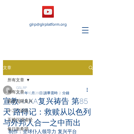
glrp@glrplatform.org
文章
所有文章
GSLRP
所有文章
2022年10月29日
讀畢需時 2 分鐘
宣教HAKA复兴祷告 第85
国度无限复兴
天 路得记：救赎从以色列
十二门训练
五维沉浸读经
与外邦人合一之中而出
每日新希望
制作：全球仆人领导力 复兴平台