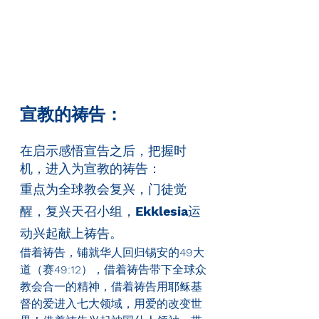
宣教的祷告：
在启示感悟宣告之后，把握时
机，进入为宣教的祷告：
重点为全球教会复兴，门徒觉
醒，复兴天召小组，
Ekklesia
运
动兴起献上祷告。
借着祷告，铺就华人回归锡安的
49
大
道（赛
49:12
），借着祷告带下全球众
教会合一的精神，借着祷告用耶稣基
督的爱进入七大领域，用爱的改变世