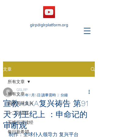
glrp@glrplatform.org
文章
所有文章
GSLRP
所有文章
2022年11月5日
讀畢需時 2 分鐘
宣教HAKA复兴祷告 第91
国度无限复兴
天 列王纪上 ：申命记的
十二门训练
五维沉浸读经
审断观
每日新希望
制作：全球仆人领导力 复兴平台