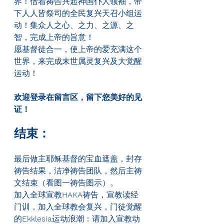
界！借着祷告兴起神国仆人领袖，带
下人人皆祭司的全民复兴天召小组运
动！集众人之心、之力、之源、之
智，完成上帝的旨意！
愿基督徒合一，使上帝的爱充满这个
世界，来完成末世属灵复兴及大觉醒
运动！
欢迎登录在留言区，留下您美好的见
证！
结束：
最后做主耶稣基督的宝血遮盖，封存
祷告结果，洁净祷告团队，然后主祷
文结束（看图一祷告图示）。
加入全球宣教
HAKA
祷告，宣教读经
门训，加入全球教会复兴，门徒觉醒
的
Ekklesia
运动浪潮：请加入宣教动