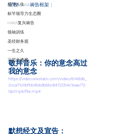
标竿人生
宣教HAKA
祷告框架：
标竿领导力生态圈
HAKA复兴祷告
领袖训练
圣经财务观
一生之久
三层天透视
敬拜音乐：你的意念高过
我的意念
https://video.wixstatic.com/video/6148db_
2cca71c0bfbb4bbdb6bc8472054c1eae/72
0p/mp4/file.mp4
默想经文及宣告：