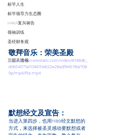
标竿人生
标竿领导力生态圈
HAKA复兴祷告
领袖训练
圣经财务观
一生之久
敬拜音乐：荣美圣殿
三层天透视
https://video.wixstatic.com/video/6148db_
d0654071a113487cb622e28a3f84578d/108
0p/mp4/file.mp4
默想经文及宣告：
当进入第四步，也用
1189
经文默想的
方式，来选择被圣灵感动要默想或者