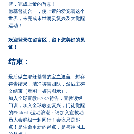
智，完成上帝的旨意！
愿基督徒合一，使上帝的爱充满这个
世界，来完成末世属灵复兴及大觉醒
运动！
欢迎登录在留言区，留下您美好的见
证！
结束：
最后做主耶稣基督的宝血遮盖，封存
祷告结果，洁净祷告团队，然后主祷
文结束（看图一祷告图示）。
加入全球宣教
HAKA
祷告，宣教读经
门训，加入全球教会复兴，门徒觉醒
的
Ekklesia
运动浪潮：请加入宣教动
员大会群组一起同行！会议只是起
点！是生命更新的起点，是与神同工