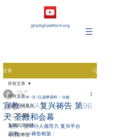
glrp@glrplatform.org
文章
所有文章
GSLRP
所有文章
2022年11月9日
讀畢需時 2 分鐘
宣教HAKA复兴祷告 第96
国度无限复兴
天 圣殿和会幕
十二门训练
五维沉浸读经
制作：全球仆人领导力 复兴平台
宣教HAKA
祷告框架：
每日新希望