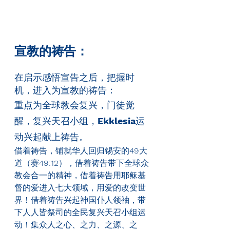
宣教的祷告：
在启示感悟宣告之后，把握时
机，进入为宣教的祷告：
重点为全球教会复兴，门徒觉
醒，复兴天召小组，
Ekklesia
运
动兴起献上祷告。
借着祷告，铺就华人回归锡安的
49
大
道（赛
49:12
），借着祷告带下全球众
教会合一的精神，借着祷告用耶稣基
督的爱进入七大领域，用爱的改变世
界！借着祷告兴起神国仆人领袖，带
下人人皆祭司的全民复兴天召小组运
动！集众人之心、之力、之源、之