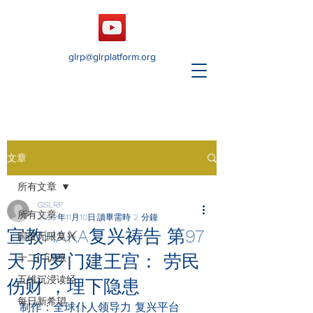
glrp@glrplatform.org
文章
所有文章
GSLRP
所有文章
2022年11月10日
讀畢需時 2 分鐘
宣教HAKA复兴祷告 第97
国度无限复兴
天 所罗门建王宫： 劳民
十二门训练
五维沉浸读经
伤财 ，埋下隐患
每日新希望
制作：全球仆人领导力 复兴平台