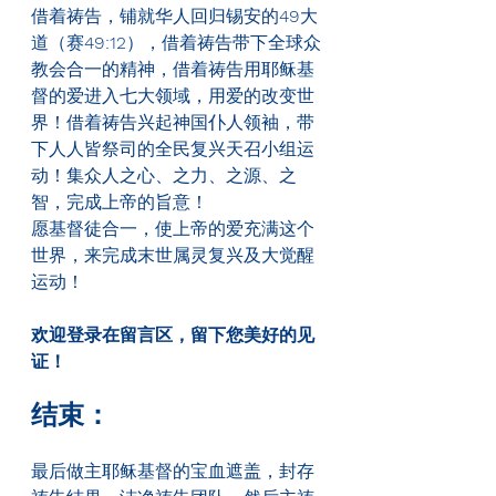
借着祷告，铺就华人回归锡安的
49
大
道（赛
49:12
），借着祷告带下全球众
教会合一的精神，借着祷告用耶稣基
督的爱进入七大领域，用爱的改变世
界！借着祷告兴起神国仆人领袖，带
下人人皆祭司的全民复兴天召小组运
动！集众人之心、之力、之源、之
智，完成上帝的旨意！
愿基督徒合一，使上帝的爱充满这个
世界，来完成末世属灵复兴及大觉醒
运动！
欢迎登录在留言区，留下您美好的见
证！
结束：
最后做主耶稣基督的宝血遮盖，封存