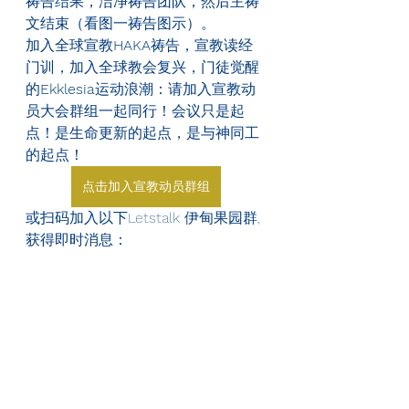
祷告结果，洁净祷告团队，然后主祷
文结束（看图一祷告图示）。
加入全球宣教
HAKA
祷告，宣教读经
门训，加入全球教会复兴，门徒觉醒
的
Ekklesia
运动浪潮：请加入宣教动
员大会群组一起同行！会议只是起
点！是生命更新的起点，是与神同工
的起点！
点击加入宣教动员群组
或扫码加入以下Letstalk 伊甸果园群, 
获得即时消息：