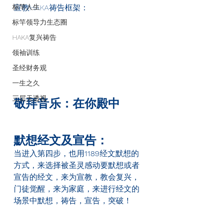
标竿人生
宣教HAKA
祷告框架：
标竿领导力生态圈
HAKA复兴祷告
领袖训练
圣经财务观
一生之久
三层天透视
敬拜音乐：在你殿中
默想经文及宣告：
当进入第四步，也用
1189
经文默想的
方式，来选择被圣灵感动要默想或者
宣告的经文，来为宣教，教会复兴，
门徒觉醒，来为家庭，来进行经文的
场景中默想，祷告，宣告，突破！